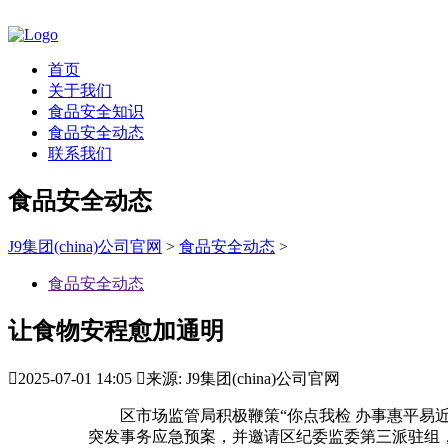
首页
关于我们
食品安全知识
食品安全动态
联系我们
食品安全动态
J9集团(china)公司官网
>
食品安全动态
>
食品安全动态
让食物安程愈加通明

2025-07-01 14:05

来源: J9集团(china)公司官网
区市场监管局积极鞭策“你点我检 办事惠平易近
突发事务应急预案，并邀请区纪委监委第三派驻组