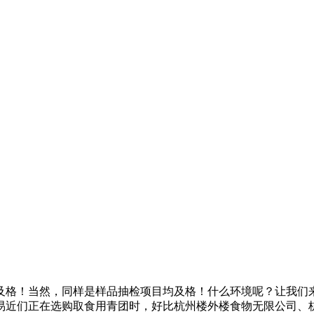
格！当然，同样是样品抽检项目均及格！什么环境呢？让我们来
平易近们正在选购取食用青团时，好比杭州楼外楼食物无限公司、