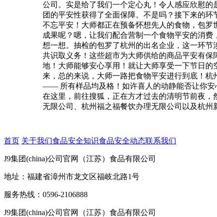
公司。实是给了我们一个定心丸！令人感应欣慰的
团的平安性获得了全面保障。不是吗？接下来的环
不忘平安！大师都正在预备怀想先人的食物，包罗
成果呢？嗯，让我们配合营制一个食物平安的消费
想一想。抽检的包罗了杭州的出名企业，这一环节
共识取义务！这些超市为大师供给的商品平安有保
地！大师能够安心享用！就让大师享受一下节日的
来，总的来说，大师一路把食物平安进行到底！杭
—— 所有样品均及格！如许喜人的动静能否让你安
在这里，前往搜狐，正在方才过去的清明节前夜，
无限公司、杭州福之福餐饮办理无限公司以及杭州
首页
关于我们
食品安全知识
食品安全动态
联系我们
J9集团(china)公司官网（江苏）食品有限公司
地址：福建省漳州市龙文区福岐北路1号
服务热线：0596-2106888
J9集团(china)公司官网（江苏）食品有限公司