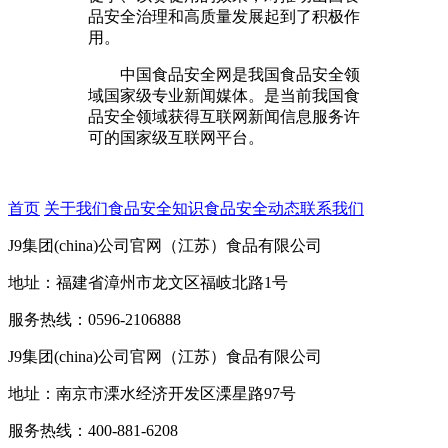
品安全治理和高质量发展起到了积极作
用。
中国食品安全网是我国食品安全领
域国家级专业新闻媒体。是当前我国食
品安全领域获得互联网新闻信息服务许
可的国家级互联网平台。
首页
关于我们
食品安全知识
食品安全动态
联系我们
J9集团(china)公司官网（江苏）食品有限公司
地址：福建省漳州市龙文区福岐北路1号
服务热线：0596-2106888
J9集团(china)公司官网（江苏）食品有限公司
地址：南京市溧水经济开发区溧星路97号
服务热线：400-881-6208