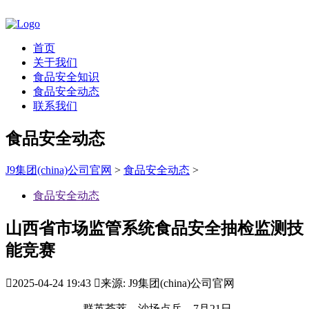
首页
关于我们
食品安全知识
食品安全动态
联系我们
食品安全动态
J9集团(china)公司官网
>
食品安全动态
>
食品安全动态
山西省市场监管系统食品安全抽检监测技
能竞赛

2025-04-24 19:43

来源: J9集团(china)公司官网
群英荟萃，沙场点兵。7月21日，