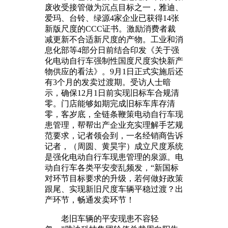
废收受接管做为沉点目标之一，雅迪、
爱玛、台铃、绿源4家企业已获得14张
新版尺度的CCC证书。激励消费者裁
减更新不合适新尺度的产物。工业和消
息化部等4部分日前结合印发《关于强
化电动自行车强制性国度尺度实快新产
物供应的看法》。9月1日正式实施后还
有3个月的发卖过渡期。受访人士暗
示，确保12月1日前实现旧标车合规清
零。门店能够如期完成旧标车库存清
零，客岁底，全链条鞭策电动自行车现
患管理，帮帮出产企业充实理解手艺规
范要求，记者领会到，一名经销商告诉
记者，（周圆、黄昊宇）成立尺度系统
是强化电动自行车现患管理的泉源。电
动自行车各类平安变乱频发，“新国标
对环节目标要求的升级，若何做好政策
跟尾、实现新旧尺度车辆平稳过渡？出
产环节，畅通发卖环节！
老旧车辆的平安现患不容轻