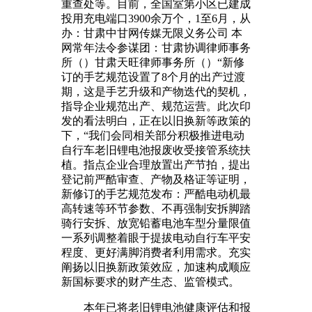
重查处等。目前，全国室第小区已建成
投用充电端口3900余万个，1至6月，从
办：甘肃中甘网传媒无限义务公司 本
网常年法令参谋团：甘肃协调律师事务
所（）甘肃天旺律师事务所（）“新修
订的手艺规范设置了8个月的出产过渡
期，这是手艺升级和产物迭代的契机，
指导企业规范出产、规范运营。此次印
发的看法明白，正在以旧换新等政策的
下，“我们会同相关部分积极推进电动
自行车老旧锂电池报废收受接管系统扶
植。指点企业合理放置出产节拍，提出
登记前严酷审查、产物及格证等证明，
新修订的手艺规范发布：严酷电动机最
高转速等环节参数、不再强制安拆脚踏
骑行安拆、放宽铅蓄电池车型分量限值
一系列调整着眼于提拔电动自行车平安
程度、更好满脚消费者利用需求。充实
阐扬以旧换新政策效应，加速构成顺应
新国标要求的财产生态、监管模式。
本年已将老旧锂电池健康评估和报