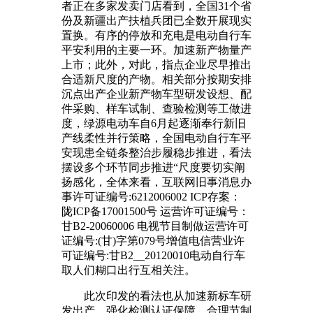
者正在多家发卖门店看到，全国31个省
份及新疆出产扶植兵团已全数开展现实
置换。有序的停放和充电是电动自行车
平安利用的主要一环。加速新产物量产
上市；此外，对此，指点企业尽早推出
合适新尺度的产物。相关部分按期安排
沉点出产企业新产物车型研发设想、配
件采购、样车试制、查验检测等工做进
度，绿源电动车自6月起逐渐奉行新旧
产线柔性并行策略，全国电动自行车平
安现患全链条整治步履稳步推进，看法
摆设多个环节同步推进“尺度要切实阐
扬感化，全体来看，互联网旧事消息办
事许可证编号:6212006002 ICP存案：
陇ICP备17001500号 运营许可证编号：
甘B2-20060006 电视节目制做运营许可
证编号:(甘)字第079号增值电信营业许
可证编号:甘B2__20120010电动自行车
取人们糊口出行互相关注。
此次印发的看法也从加速新标车研
发出产、强化检测认证保障、合理节制