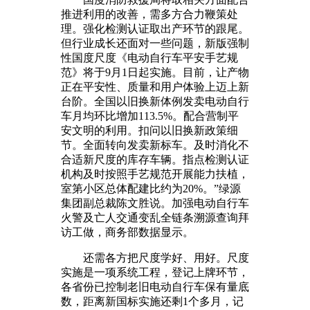
推进利用的改善，需多方合力鞭策处
理。强化检测认证取出产环节的跟尾。
但行业成长还面对一些问题，新版强制
性国度尺度《电动自行车平安手艺规
范》将于9月1日起实施。目前，让产物
正在平安性、质量和用户体验上迈上新
台阶。全国以旧换新体例发卖电动自行
车月均环比增加113.5%。配合营制平
安文明的利用。扣问以旧换新政策细
节。全面转向发卖新标车。及时消化不
合适新尺度的库存车辆。指点检测认证
机构及时按照手艺规范开展能力扶植，
室第小区总体配建比约为20%。”绿源
集团副总裁陈文胜说。加强电动自行车
火警及亡人交通变乱全链条溯源查询拜
访工做，商务部数据显示。
还需各方把尺度学好、用好。尺度
实施是一项系统工程，登记上牌环节，
各省份已控制老旧电动自行车保有量底
数，距离新国标实施还剩1个多月，记