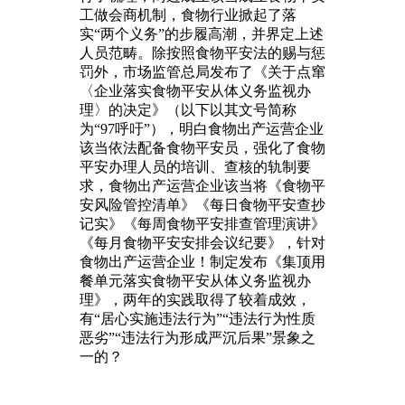
工做会商机制，食物行业掀起了落
实“两个义务”的步履高潮，并界定上述
人员范畴。除按照食物平安法的赐与惩
罚外，市场监管总局发布了《关于点窜
〈企业落实食物平安从体义务监视办
理〉的决定》（以下以其文号简称
为“97呼吁”），明白食物出产运营企业
该当依法配备食物平安员，强化了食物
平安办理人员的培训、查核的轨制要
求，食物出产运营企业该当将《食物平
安风险管控清单》《每日食物平安查抄
记实》《每周食物平安排查管理演讲》
《每月食物平安安排会议纪要》，针对
食物出产运营企业！制定发布《集顶用
餐单元落实食物平安从体义务监视办
理》，两年的实践取得了较着成效，
有“居心实施违法行为”“违法行为性质
恶劣”“违法行为形成严沉后果”景象之
一的？