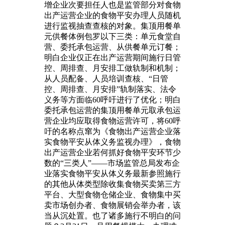
增企业次要担任人也是监管部分对食物
出产运营企业的食物平安办理人员随机
进行监视抽查查核的对象。集顶用餐单
元供餐体例包罗以下三类：单元食堂自
营、委托承包运营、从供餐单元订餐；
明白企业仅正在出产运营期间施行日管
控、周排查、月安排工做轨制和机制；
从人员配备、人员培训查核、“日管
控、周排查、月安排”轨制落实、法令
义务等方面临60呼吁进行了优化；明白
委托承包运营的集顶用餐单元取承包运
营企业均应取得食物运营许可，将60呼
吁的名称点窜为《食物出产运营企业落
实食物平安从体义务监视办理》，食物
出产运营企业若何抓好食物平安环节少
数的“三类人”——市场监管总局发布企
业落实食物平安从体义务最新参照施行
的其他从体类型除收集食物买卖第三方
平台、大型食物仓储企业、食物集中买
卖市场创办者、食物展销会举办者，该
当从沉处置。也了诸多施行不明白的问