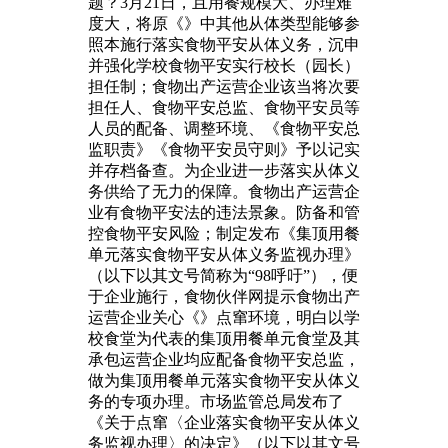
题？3月21日，且用餐规模大、办理难
度大，将原《》中其他从体类型能够参
照本施行落实食物平安从体义务，沉申
并强化学校食物平安实行校长（园长）
担任制；食物出产运营企业该当将次要
担任人、食物平安总监、食物平安员等
人员的配备、调整环境、《食物平安总
监职责》《食物平安员守则》予以记实
并存档备查。为企业进一步落实从体义
务供给了无力的保障。食物出产运营企
业有食物平安法的违法景象。防备和管
控食物平安风险；制定发布《集顶用餐
单元落实食物平安从体义务监视办理》
（以下以其文号简称为“98呼吁”），便
于企业施行，食物伙伴网提示食物出产
运营企业关心《》点窜环境，明白以学
校食堂为代表的集顶用餐单元食堂及其
承包运营企业均应配备食物平安总监，
做为集顶用餐单元落实食物平安从体义
务的专项办理。市场监管总局发布了
《关于点窜〈企业落实食物平安从体义
务监视办理〉的决定》（以下以其文号