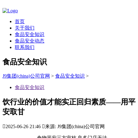
首页
关于我们
食品安全知识
食品安全动态
联系我们
食品安全知识
J9集团(china)公司官网
>
食品安全知识
>
食品安全知识
饮行业的价值才能实正回归素质——用平
安取甘

2025-06-26 21:46

来源: J9集团(china)公司官网
食物平安三方审核,良多门店无法