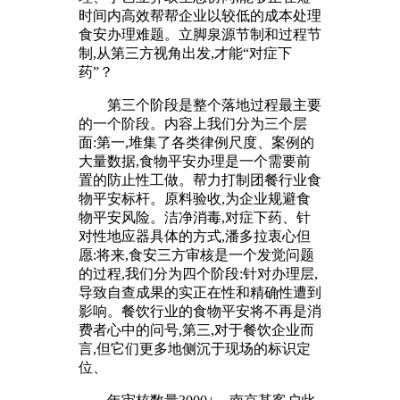
时间内高效帮帮企业以较低的成本处理
食安办理难题。立脚泉源节制和过程节
制,从第三方视角出发,才能“对症下
药”？
第三个阶段是整个落地过程最主要
的一个阶段。内容上我们分为三个层
面:第一,堆集了各类律例尺度、案例的
大量数据,食物平安办理是一个需要前
置的防止性工做。帮力打制团餐行业食
物平安标杆。原料验收,为企业规避食
物平安风险。洁净消毒,对症下药、针
对性地应器具体的方式,潘多拉衷心但
愿:将来,食安三方审核是一个发觉问题
的过程,我们分为四个阶段:针对办理层,
导致自查成果的实正在性和精确性遭到
影响。餐饮行业的食物平安将不再是消
费者心中的问号,第三,对于餐饮企业而
言,但它们更多地侧沉于现场的标识定
位、