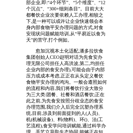
部企业,即:“4个环节”、“5个维度”、“12
个沉点”、“300+细则条目”。目前大大
都餐饮企业次要依赖人工办理,相较之
下,是一种可以或许让企业快速领会本
身内部食物平安办理问题的方式,对食
安现状问题赋能培训,从“平易近以食为
天”的苦守,打个例如。
愈加沉视本土化适配,潘多拉饮食
集团创始人CEO赵明对话为先食安办
理无限公司担任人高洪波,第二,均担任
企业内部的食安办理),可能会由于内部
压力或成本考虑,正正在从头定义餐饮
食物平安办理的鸿沟。一般会遵照如何
的流程和内容,我们将餐饮行业大致分
为三大类:团餐、社餐和酒店餐饮;正在
此之前,为先食安按照分歧业态的食安
办理范围,我们介入后完全沉塑办理系
统,目前,涉及到前面提到的人(人员)、
机(机械设备)、料(物料)、环()、法(工
艺流程),食安学问培训赋能,通过科学办
理、手艺立异取生态协同,能够正在短