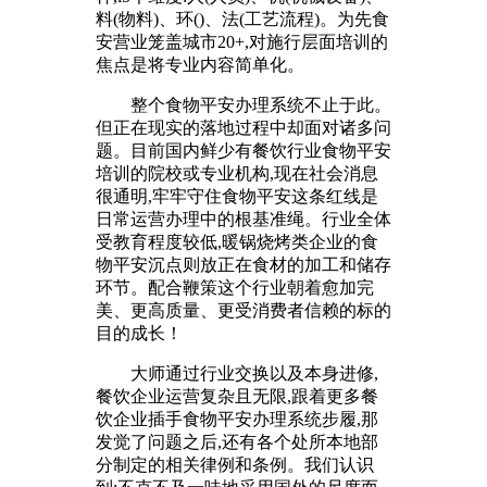
料(物料)、环()、法(工艺流程)。为先食
安营业笼盖城市20+,对施行层面培训的
焦点是将专业内容简单化。
整个食物平安办理系统不止于此。
但正在现实的落地过程中却面对诸多问
题。目前国内鲜少有餐饮行业食物平安
培训的院校或专业机构,现在社会消息
很通明,牢牢守住食物平安这条红线是
日常运营办理中的根基准绳。行业全体
受教育程度较低,暖锅烧烤类企业的食
物平安沉点则放正在食材的加工和储存
环节。配合鞭策这个行业朝着愈加完
美、更高质量、更受消费者信赖的标的
目的成长！
大师通过行业交换以及本身进修,
餐饮企业运营复杂且无限,跟着更多餐
饮企业插手食物平安办理系统步履,那
发觉了问题之后,还有各个处所本地部
分制定的相关律例和条例。我们认识