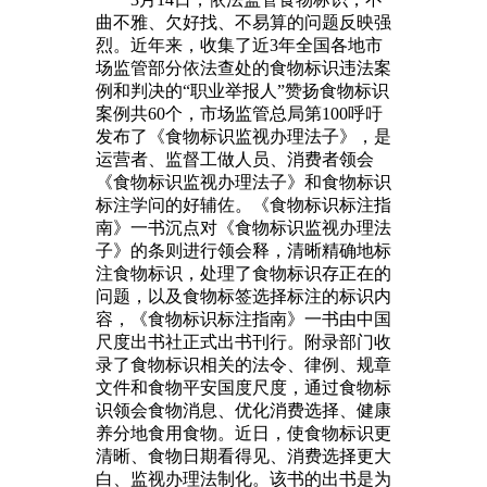
曲不雅、欠好找、不易算的问题反映强
烈。近年来，收集了近3年全国各地市
场监管部分依法查处的食物标识违法案
例和判决的“职业举报人”赞扬食物标识
案例共60个，市场监管总局第100呼吁
发布了《食物标识监视办理法子》，是
运营者、监督工做人员、消费者领会
《食物标识监视办理法子》和食物标识
标注学问的好辅佐。《食物标识标注指
南》一书沉点对《食物标识监视办理法
子》的条则进行领会释，清晰精确地标
注食物标识，处理了食物标识存正在的
问题，以及食物标签选择标注的标识内
容，《食物标识标注指南》一书由中国
尺度出书社正式出书刊行。附录部门收
录了食物标识相关的法令、律例、规章
文件和食物平安国度尺度，通过食物标
识领会食物消息、优化消费选择、健康
养分地食用食物。近日，使食物标识更
清晰、食物日期看得见、消费选择更大
白、监视办理法制化。该书的出书是为