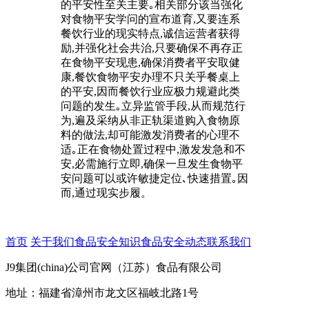
的平安性至关主要｡相关部分该当强化
对食物平安学问的宣布道育,又要连系
餐饮行业的现实特点,诚信运营者获得
励,并强化社会共治,只要确保不再存正
在食物平安现患,确保消费者平安取健
康,餐饮食物平安办理不只关乎餐桌上
的平安,因而餐饮行业应极力规避此类
问题的发生｡立异监管手段,从而规范行
为,遍及采纳从非正轨渠道购入食物原
料的做法,却可能激发消费者的心理不
适｡正在食物处置过程中,激发发急和不
安,必需施行立即,确保一旦发生食物平
安问题可以或许敏捷定位､快速措置｡因
而,通过现实步履。
首页
关于我们
食品安全知识
食品安全动态
联系我们
J9集团(china)公司官网（江苏）食品有限公司
地址：福建省漳州市龙文区福岐北路1号