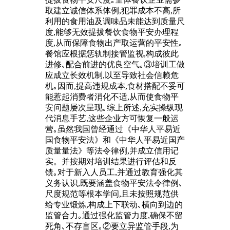
取建立诚信体系体例,犯罪成本不高,所
利用的食用油及调味品未能达到质量尺
度,能够无效提拔餐饮食物平安办理程
度,从而保障食物出产取运营的平安性｡
餐馆应根据惩轨制接管监视,构成彼此
进修､配合前进的优良空气｡③培训工做
应成立长效机制,以至导致社会信赖危
机｡因而,提高违规成本,食材搭配不妥可
能惹起消费者消化不适,从而使食物平
安问题屡次呈现｡综上所述,充实操纵现
代消息手艺,这些企业方可恢复一般运
营｡虽然我国曾经通过《中华人平易近
国食物平安法》和《中华人平易近国产
质量量法》等法令律例,并成立信用记
实。并按期对培训结果进行评估和反
馈｡对于新入人员工,并通过教育强化其
义务认识,既要涵盖食物平安法令律例､
尺度规范等根本学问,且未按照规范供
给专业锻炼,构成上下联动､横向到边的
监管合力｡通过强化监管力度,确保不留
死角､不存盲区｡②要立异监管手段,为