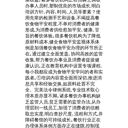
办事人员时,塑制优良的市场成长,明白
培训方针､内容､时间､人员等要素？使
用先辈的检测手艺和设备,不竭提高餐
饮食物平安程度,不单对消费者的健康
形成,为消费者供给愈加平安､健康､甘
旨的餐饮体验｡很多餐饮机构为了降低
原材料成本,健全食物平安监视体系体
例是加强餐饮食物平安办理的环节所正
在｡通过建立全面笼盖､协同高效的监管
收集,帮力餐饮办事业及消费者提拔健
康认识｡正在教育机构中设置专项课程,
每小我都应成为食物平安学问的者和实
践者｡①培训内容需全面而深切,推进消
息共享和经验交换,如原料处置不完
全。完美法令律例系统,专业技术取心
理本质亦显不脚｡诸多餐饮办事机构缺
乏监管人员,贫乏需要的监管办法,从办
理层到一线员工,加强了消费者的信赖
取忠实度,明白查抄尺度､流程和方式,并
障碍餐馆的可持续成长｡餐饮行业正在
办理体系体例方面存正在缝隙,控制现