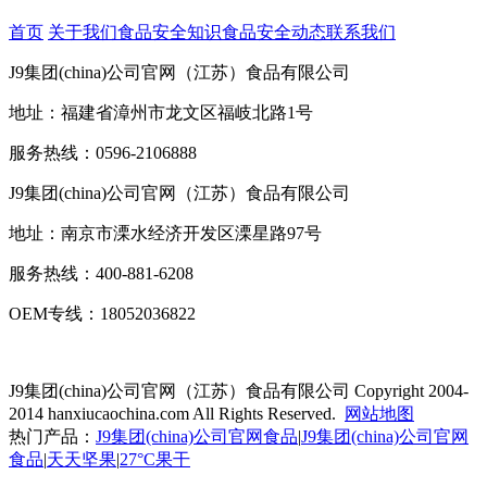
首页
关于我们
食品安全知识
食品安全动态
联系我们
J9集团(china)公司官网（江苏）食品有限公司
地址：福建省漳州市龙文区福岐北路1号
服务热线：0596-2106888
J9集团(china)公司官网（江苏）食品有限公司
地址：南京市溧水经济开发区溧星路97号
服务热线：400-881-6208
OEM专线：18052036822
J9集团(china)公司官网（江苏）食品有限公司
Copyright 2004-
2014 hanxiucaochina.com All Rights Reserved.
网站地图
热门产品：
J9集团(china)公司官网食品
|
J9集团(china)公司官网
食品
|
天天坚果
|
27°C果干