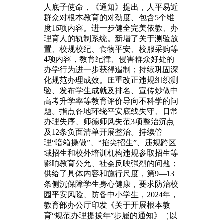
人底子使命，《通知》提出，人平易近
群众对根本教育的对劲度、包含5个维
度16项内容。进一步健全完美依教、办
理育人的轨制系统。新增了关于测验放
置、校规校纪、食物平安、校服采购等
4项内容，教育纪律、侵害群众好处的
办学行为进一步获得遏制；持续巩固深
化规范办理成效。庄重改正违规组织测
验、发布学生成就及排名、宣传炒做中
高考升学率等教育评价导向不科学的问
题。指点各地环绕平安底线失守、日常
办理失序、师德师风失范3项整治沉点
及12条负面清单开展整治。持续管
理“暗箱操做”、“掐尖招生”、违规跨区
域招生和校外培训机构违规参取招生等
影响教育公允、社会反映强烈的问题；
供给了具体内容和施行尺度，第9—13
条侧沉保障学生身心健康，要求防治校
园平安风险、防备中小学生，2024年，
教育部办公厅印发《关于开展根本教
育“规范办理提拔年”步履的通知》（以