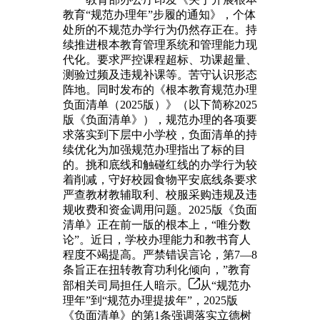
教育“规范办理年”步履的通知》，个体
处所的不规范办学行为仍然存正在。持
续推进根本教育管理系统和管理能力现
代化。要求严控课程超标、功课超量、
测验过频及违规补课等。苦守认识形态
阵地。同时发布的《根本教育规范办理
负面清单（2025版）》（以下简称2025
版《负面清单》），规范办理的各项要
求落实到下层中小学校，负面清单的持
续优化为加强规范办理指出了标的目
的。挑和底线和触碰红线的办学行为较
着削减，守好校园食物平安底线条要求
严查教材教辅取利、校服采购违规及违
规收费和资金调用问题。2025版《负面
清单》正在前一版的根本上，“唯分数
论”。近日，学校办理能力和教书育人
程度不竭提高。严禁错误言论，第7—8
条旨正在扭转教育功利化倾向，”教育
部相关司局担任人暗示。
从“规范办
理年”到“规范办理提拔年”，2025版
《负面清单》的第1条强调落实立德树