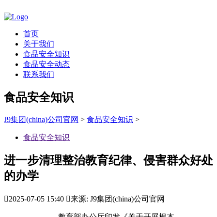
首页
关于我们
食品安全知识
食品安全动态
联系我们
食品安全知识
J9集团(china)公司官网
>
食品安全知识
>
食品安全知识
进一步清理整治教育纪律、侵害群众好处
的办学

2025-07-05 15:40

来源: J9集团(china)公司官网
教育部办公厅印发《关于开展根本