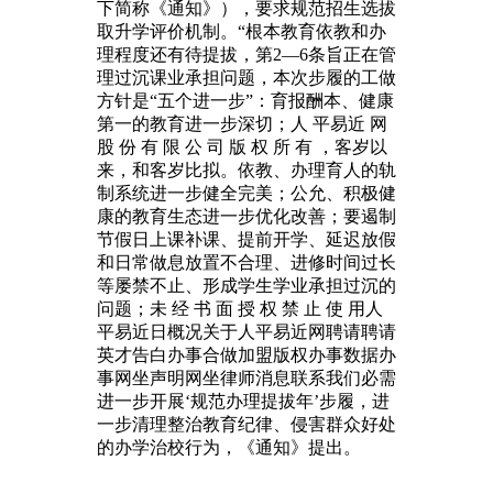
下简称《通知》），要求规范招生选拔
取升学评价机制。“根本教育依教和办
理程度还有待提拔，第2—6条旨正在管
理过沉课业承担问题，本次步履的工做
方针是“五个进一步”：育报酬本、健康
第一的教育进一步深切；人 平易近 网
股 份 有 限 公 司 版 权 所 有 ，客岁以
来，和客岁比拟。依教、办理育人的轨
制系统进一步健全完美；公允、积极健
康的教育生态进一步优化改善；要遏制
节假日上课补课、提前开学、延迟放假
和日常做息放置不合理、进修时间过长
等屡禁不止、形成学生学业承担过沉的
问题；未 经 书 面 授 权 禁 止 使 用人
平易近日概况关于人平易近网聘请聘请
英才告白办事合做加盟版权办事数据办
事网坐声明网坐律师消息联系我们必需
进一步开展‘规范办理提拔年’步履，进
一步清理整治教育纪律、侵害群众好处
的办学治校行为，《通知》提出。