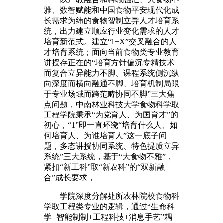
雅、数智赋能和中国食物平安现代化成
长需求为纬的食物智制立异人才培育系
统，出力建立顺应行业变化需求的人才
培育新范式。建立“1+X”交叉融合的人
才培育系统；面向当前食物类专业教育
讲授存正在的“培育方针偏沉专精技术
而复合立异能力不脚、课程系统侧沉纵
向深度而横向融通不脚、培育机制局限
于专业场域而跨范畴协同不脚”三大焦
点问题，中南林业科技大学食物科学取
工程学院秉承“为党育人、为国育才”的
初心，“1”即一直环绕“培育什么人、如
何培育人、为谁培育人”这一底子问
题，多态讲授协同系统、特色提质立异
系统”三大系统，基于“大食物不雅”，
紧扣“新工科”取“新农科”的“双新融
合”成长要求，
学院深度分解处所农林院校食物科
学取工程类专业的逻辑，通过“生命科
学+智能制制+工程科技+消息手艺”耦