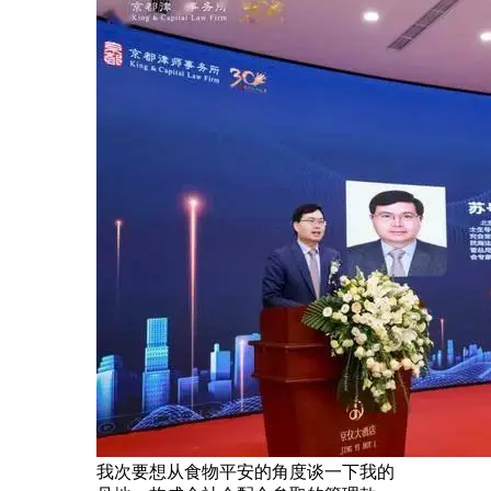
我次要想从食物平安的角度谈一下我的