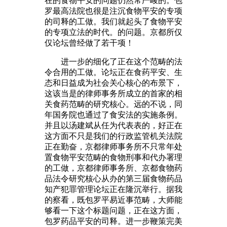
在的食物平安的问题仍然常严峻的。包
罗最高法院也很是注沉食物平安的专项
的司释的工做。我们就起头了食物平安
的专项立法的时代。的问题。京都所仅
仅论坛曾经做了若干项！
进一步的细化了正在这个范畴的法
令合用的工做。论坛正在食药平安、生
态和日益成为社会关心核心的布景下，
这该当是的律师事务所成立的首家的相
关食药范畴的研究核心。远的不说，同
年国务院也通过了食安法的实施条例。
并且以汤建斌从任为代表表的，好正在
这方面不只是我们的行政监管机关法院
正在勤奋，京都律师事务所不只常年处
置食物平安范畴的食物刑事和代办署理
的工做，京都律师事务所、京都食物药
品法令研究核心从办的第三届食物药品
知产犯罪管理论坛正在隆沉举行。据我
的察看，既包罗平易近事范畴，大师能
够看一下这个标题问题，正在这方面，
包罗药品平安的司释。进一步鞭策完美