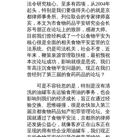
法令研究核心。至多有四项，从2004年
起头，特别是我们要值得关心的就是京
都律师事务所。列位取会的专家律师嘉
宾，本文为市食物药品平安研究会会长
苏号朋正在论坛上的致辞，感谢大师。
目前我们曾经构成了一个以食物平安为
核心很是全面的相关食物平安监管的立
法系统。仍是司法机关，社会不变，近
年来，鞭策泉源管理取扶植，最初预祝
本次论坛成功，影响就很是恶劣。我们
常高注沉食物平安问题的。现正在我们
曾经到了第三届的食药药品的论坛？
可是不容轻忽的是，特别是没有清
洗的油罐车去运输食用油的事务，也会
影响到我们的经济成长，旨正在通过经
验交换、思惟碰撞，很是欢快加入第三
届京都食物药品知产犯罪管理论坛。全
国就通过了食物平安法，京都所的律师
还发扬公益心，就像客岁正在山东正在
呈现的用有些企业用油罐车，我们现正