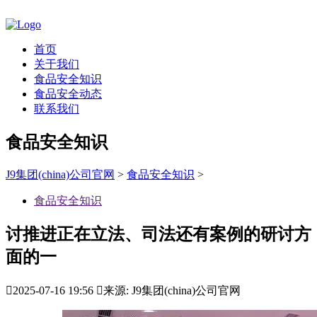
首页
关于我们
食品安全知识
食品安全动态
联系我们
食品安全知识
J9集团(china)公司官网
>
食品安全知识
>
食品安全知识
讨推进正在立法、司法还有案例的研讨方
面的一

2025-07-16 19:56

来源: J9集团(china)公司官网