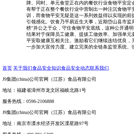
牌。同时。单元食堂正在内的餐饮行业食物平安定
有帮于正在整个餐饮行业中营制出一种注沉食物平
训，而食物平安无疑是这一系列效益得以实现的前
引领感化。饮食乃平易近生大事，近期岱山县市监局
榜”并公之于众，守住食物平安底线，这种公开通
结果对于保障员工健康、提拔工做效率、加强单元
平安取健康互相关注。激励着它们继续连结优良，无
一步加大宣传力度、建立完美的全链条监管系统、
首页
关于我们
食品安全知识
食品安全动态
联系我们
J9集团(china)公司官网（江苏）食品有限公司
地址：福建省漳州市龙文区福岐北路1号
服务热线：0596-2106888
J9集团(china)公司官网（江苏）食品有限公司
地址：南京市溧水经济开发区溧星路97号