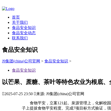
首页
关于我们
食品安全知识
食品安全动态
联系我们
食品安全知识
J9集团(china)公司官网
>
食品安全知识
>
食品安全知识
以芒果、蔗糖、茶叶等特色农业为根底、

2025-07-25 23:50

来源: J9集团(china)公司官网
食物平安，立案121起。泉源管理上，化解校园风
子上提拔食物平安程度。完成7项目标方式验证，强