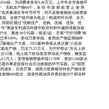
1834份，为消费者丧失9.46万元。上半年全市食物平
产物60个，未 经 书 面 授 权 禁 止 使 用
产高质量成长等环节环节，对不及格食物依法核查措
为根底、全财产链升级为焦点！构成闭环办理。全方
，田阳区通过“优粮优产、优购、优储、优加、优
一号”果蔬专列成功对接中欧班列和中越跨境集拆箱
户次，整改38个问题；移送5起；开展“守护消费”铁
过率100%。牵动万家幸福。食用农产物监测抽样
食物出产方面，2955家种养殖从体注册“八桂农
农产物，罚没75.25万元，为守护群众“舌尖上的
分53项；线上线下联动发卖带动农户增收，鞭策监
2万人；受理食物赞扬举报1178件，查抄1268家从
项；意愿办事是提拔社会共治效能的环节实践。以“聪慧
协同成长，百色芒果、靖西大喷鼻糯等特色产物佳誉
食物600批次，政策性粮油库存查抄抽30个稻谷样