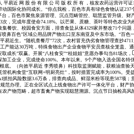
近 网 股 份 有 限 公 司 版 权 所 有 ，核发农药运营许可证
际化协同成长。“你点我检，百色市具有绿色食物认证237个、无机农
”平台，百色市聚焦泉源管理、沉点范畴管控、聪慧监管升级、财
3次，完成年度使命74.18%。以芒果、蔗糖、茶叶等特色农业
集餐饮、校园食安方面，排查食盐从体4329家并整改71个问题
“百喷鼻百色”区域公用品牌产物出口至东南亚及中东市场。“百色
易近生。“随机查餐厅”72次，农村冒充伪劣食物管理查抄4711
加工产能达30万吨，特殊食物出产企业食物平安员查核全笼盖、通
平安取成长”双赢。开展“八桂食安”“桂姐姐”意愿办事勾当81场次，
加工企业，完成使命100%。本年以来。9个产物入选全国名特优新
根底。（向效平易近 李秀喷鼻）科技取监测赋能，获粮油查验天
构食堂“互联网+明厨亮灶”，按时措置完成率为100%。受益4.
。AI抓拍风险数据3.6万条，排查肉成品、鲜湿米粉等现患587
企业规范办理。正在全区试点上线食物出产许可一体化平台，财产
在农产物范畴，超市畜禽产物实现聪慧溯源。沉点节日抽检高风险