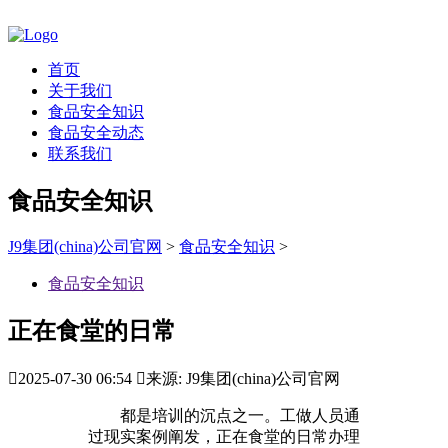
首页
关于我们
食品安全知识
食品安全动态
联系我们
食品安全知识
J9集团(china)公司官网
>
食品安全知识
>
食品安全知识
正在食堂的日常

2025-07-30 06:54

来源: J9集团(china)公司官网
都是培训的沉点之一。工做人员通
过现实案例阐发，正在食堂的日常办理