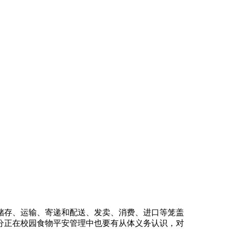
存、运输、寄递和配送、发卖、消费、进口等笼盖
分正在校园食物平安管理中也要有从体义务认识，对