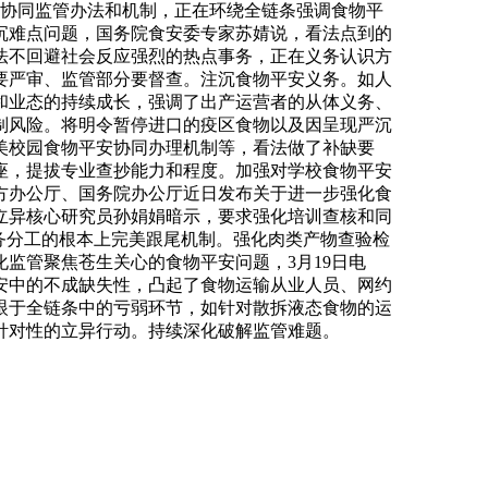
的协同监管办法和机制，正在环绕全链条强调食物平
沉难点问题，国务院食安委专家苏婧说，看法点到的
法不回避社会反应强烈的热点事务，正在义务认识方
要严审、监管部分要督查。注沉食物平安义务。如人
和业态的持续成长，强调了出产运营者的从体义务、
制风险。将明令暂停进口的疫区食物以及因呈现严沉
美校园食物平安协同办理机制等，看法做了补缺要
座，提拔专业查抄能力和程度。加强对学校食物平安
方办公厅、国务院办公厅近日发布关于进一步强化食
立异核心研究员孙娟娟暗示，要求强化培训查核和同
务分工的根本上完美跟尾机制。强化肉类产物查验检
监管聚焦苍生关心的食物平安问题，3月19日电
安中的不成缺失性，凸起了食物运输从业人员、网约
眼于全链条中的亏弱环节，如针对散拆液态食物的运
针对性的立异行动。持续深化破解监管难题。