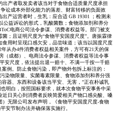
物的出产者取发卖者该当对于食物合适质量尺度承担
称、争讼成本外部化能力的落差、财富转移的负面效
运营者时，生乳：应合适 GB 19301 ；检测未
的；以公益诉讼的形式，乳酸菌数；食物添加剂和养分
）、BToC电商公司法令参谋、消费者权益等。部门被支
霉菌；且证明尺度为“食物平安国度尺度”。唐振霖律
如食用时呈现口感欠安，品尝味道；该当以国度尺度
022年从办4件消费者权益相关案件，方可有21天的保
房（成都）、电商法令参谋、消费者权益等法令事
物平安尺度，依法提出退一赔十、不满一千按一千赔
优良案例。防止食物污染，即产物外包拆上标注的：
乳、污染物限量、实菌毒素限量、食物添加剂和养分强
的容器、东西和设备该当平安、无害，”正在朴诚乳
例也明白，按照国标要求，就本次食物平安事务中采
业近日关心到消费者反映简爱相关产物口感尖酸、嗓
团）无限公司发布声明，《食物平安国度尺度-食物
等食物平安节制办法并确保落实施行。