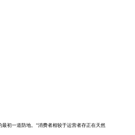
安的最初一道防地。”消费者相较于运营者存正在天然