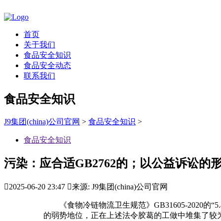
首页
关于我们
食品安全知识
食品安全动态
联系我们
食品安全知识
J9集团(china)公司官网
>
食品安全知识
>
食品安全知识
污染：应合适GB2762的；以公益诉讼的

2025-06-20 23:47

来源: J9集团(china)公司官网
《食物冷链物流卫生规范》GB31605-2020
的弱势地位，正在上述法令胶葛的工做中堆集了较