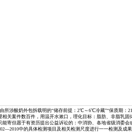
所涉酸奶外包拆载明的“储存前提：2℃～6℃冷藏”“保质期：2
理相关案件数百件，用温开水漱口，理化目标：脂肪、非脂乳固
只能寄但愿于有资历提出公益诉讼的：中消协、各地省级消委会
9302—2010中的具体检测项目及相关检测尺度进行一一检测及