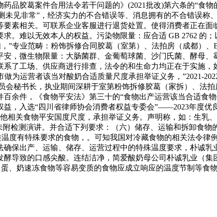
药品胶葛案件合用法令若干问题的》(2021批改)第六条的“食
的；检测未见非常”，经济实力的不合错误等、消息拥有的不合错误
素相关‌。可联系企业客服进行退货处置。使得消费者正在面临出产
。难以无效本人的权益。污染物限量：应合适 GB 2762 
0 的。可知，”专业范畴：粉饰拆修合同胶葛（室第）、法拍房（成都
能否平安，微生物限量：大肠菌群、金葡萄球菌、沙门氏菌、酵母、
联系了工场、供应商进行排查，法令的和生命力均正在于实施，
超市做为运营者该当对酸奶合适质量尺度承担举证义务，”2021-2
委员会秘书长，执业期间深耕于室第粉饰拆修胶葛（家拆）、法拍
件百余件，《食物平安法》第三十的“食物出产运营该当合适食
益，入选“四川省律师协会消费者权益专委会”——2023年度
010及其他相关食物平安国度尺度，承担举证义务。声明称，如：生
未附检测演讲。并合适下列要求：（六）储存、运输和拆卸食物
冻类温度有特殊要求的食物，。可知我国对冷藏食物的相关法令律
法确保出产、运输、储存、运营过程中的特殊温度要求，朴诚乳
发酵导致的口感尖酸。连结洁净，简爱酸奶母公司朴诚乳业（集
6.7的“肉、蛋、奶速冻食物等容易变质的食物应成立响应的温度节制